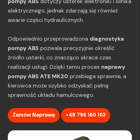
pompy ABS
dotyczy usterek elektroniki i silnika
elektrycznego, jednak zdarzają się również
awarie części hydraulicznych.
Odpowiednio przeprowadzona
diagnostyka
pompy ABS
pozwala precyzyjnie określić
źródło usterki, co znacząco skraca czas
realizacji usługi. Dzięki temu proces
naprawy
pompy ABS ATE MK20
przebiega sprawnie, a
kierowca może szybko odzyskać pełną
sprawność układu hamulcowego.
Zamów Naprawę
+48 796 160 103