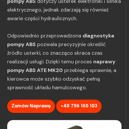
pompy ABS
dotyczy usterek elektroniki i silnika
elektrycznego, jednak zdarzają się również
awarie części hydraulicznych.
Odpowiednio przeprowadzona
diagnostyka
pompy ABS
pozwala precyzyjnie określić
źródło usterki, co znacząco skraca czas
realizacji usługi. Dzięki temu proces
naprawy
pompy ABS ATE MK20
przebiega sprawnie, a
kierowca może szybko odzyskać pełną
sprawność układu hamulcowego.
Zamów Naprawę
+48 796 160 103